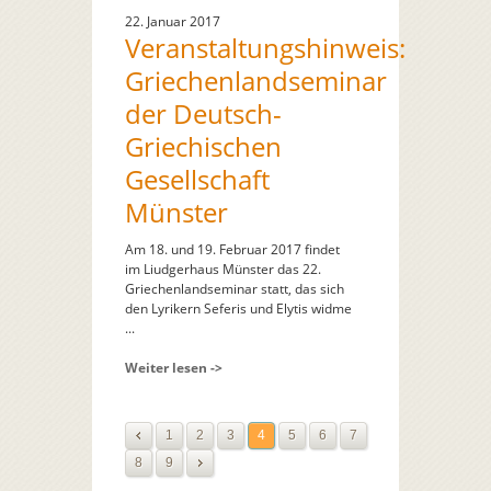
22. Januar 2017
Veranstaltungshinweis:
Griechenlandseminar
der Deutsch-
Griechischen
Gesellschaft
Münster
Am 18. und 19. Februar 2017 findet
im Liudgerhaus Münster das 22.
Griechenlandseminar statt, das sich
den Lyrikern Seferis und Elytis widme
...
Weiter lesen ->
1
2
3
4
5
6
7
8
9