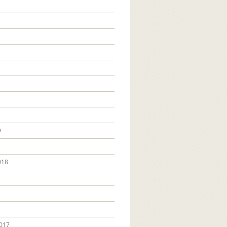
3
9
018
017