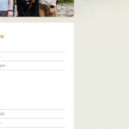
EN
e
gen
e
025
5