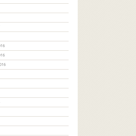
7
016
016
016
6