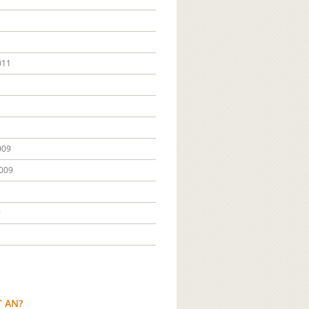
011
009
009
9
T AN?