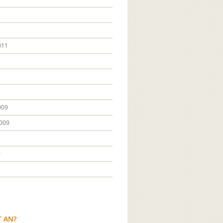
011
009
009
9
T AN?