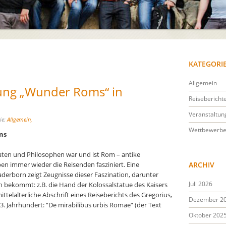
KATEGORI
Allgemein
lung „Wunder Roms“ in
Reisebericht
Veranstaltun
ie:
Allgemein,
Wettbewerb
ns
iteraten und Philosophen war und ist Rom – antike
en immer wieder die Reisenden fasziniert. Eine
ARCHIV
erborn zeigt Zeugnisse dieser Faszination, darunter
Juli 2026
n bekommt: z.B. die Hand der Kolossalstatue des Kaisers
ttelalterliche Abschrift eines Reiseberichts des Gregorius,
Dezember 2
3. Jahrhundert: “De mirabilibus urbis Romae“ (der Text
Oktober 202