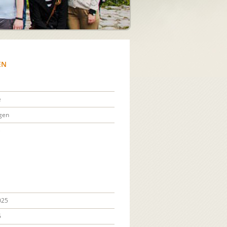
EN
e
gen
e
025
5