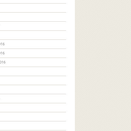
7
016
016
016
6