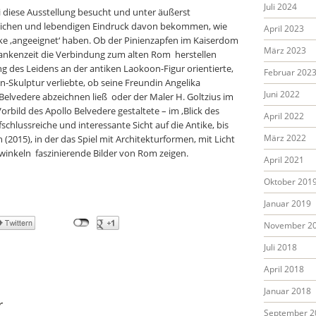
Juli 2024
li diese Ausstellung besucht und unter äußerst
lichen und lebendigen Eindruck davon bekommen, wie
April 2023
e ‚angeeignet‘ haben. Ob der Pinienzapfen im Kaiserdom
März 2023
ankenzeit die Verbindung zum alten Rom herstellen
ung des Leidens an der antiken Laokoon-Figur orientierte,
Februar 202
-Skulptur verliebte, ob seine Freundin Angelika
Juni 2022
Belvedere abzeichnen ließ oder der Maler H. Goltzius im
orbild des Apollo Belvedere gestaltete – im ‚Blick des
April 2022
schlussreiche und interessante Sicht auf die Antike, bis
März 2022
 (2015), in der das Spiel mit Architekturformen, mit Licht
inkeln faszinierende Bilder von Rom zeigen.
April 2021
Oktober 201
Januar 2019
November 2
Juli 2018
April 2018
Januar 2018
r
September 2