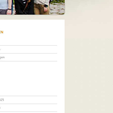
EN
e
gen
e
025
5