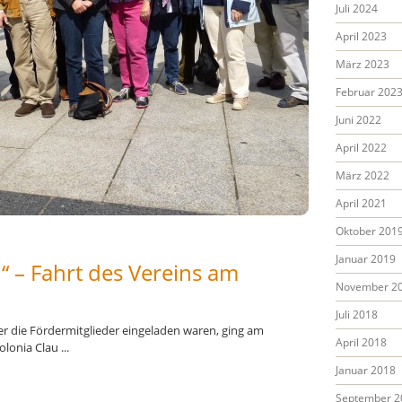
Juli 2024
April 2023
März 2023
Februar 202
Juni 2022
April 2022
März 2022
April 2021
Oktober 201
Januar 2019
“ – Fahrt des Vereins am
November 2
Juli 2018
der die Fördermitglieder eingeladen waren, ging am
April 2018
lonia Clau ...
Januar 2018
September 2