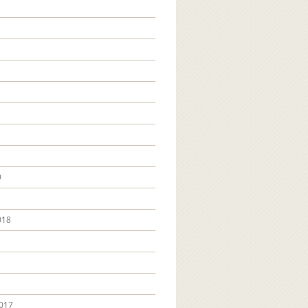
3
9
018
017