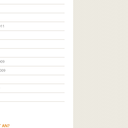
011
009
009
9
T AN?