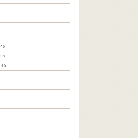
7
016
016
016
6