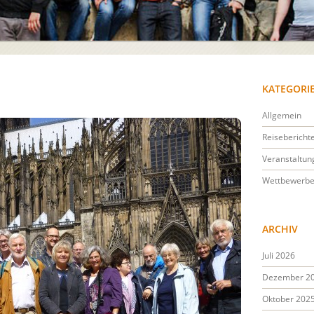
KATEGORI
Allgemein
Reisebericht
Veranstaltun
Wettbewerb
ARCHIV
Juli 2026
Dezember 2
Oktober 202