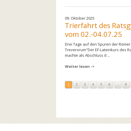
09. Oktober 2025
Trierfahrt des Rat
vom 02.-04.07.25
Drei Tage auf den Spuren der Römer 
Treverorum"Der EF-Lateinkurs des 
machte als Abschluss d ...
Weiter lesen ->
1
2
3
4
5
6
…
9