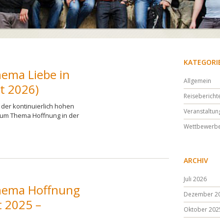
KATEGORI
ema Liebe in
Allgemein
t 2026)
Reisebericht
der kontinuierlich hohen
Veranstaltun
zum Thema Hoffnung in der
Wettbewerb
ARCHIV
Juli 2026
hema Hoffnung
Dezember 2
t 2025 –
Oktober 202