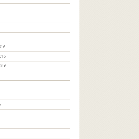
7
016
016
016
6