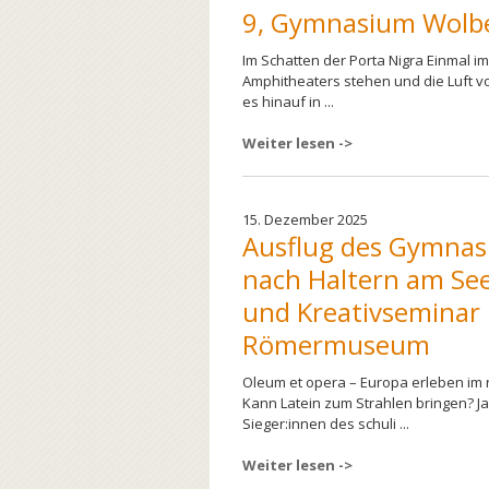
9, Gymnasium Wolb
Im Schatten der Porta Nigra Einmal 
Amphitheaters stehen und die Luft v
es hinauf in ...
Weiter lesen ->
15. Dezember 2025
Ausflug des Gymna
nach Haltern am Se
und Kreativseminar
Römermuseum
Oleum et opera – Europa erleben im
Kann Latein zum Strahlen bringen? Ja
Sieger:innen des schuli ...
Weiter lesen ->