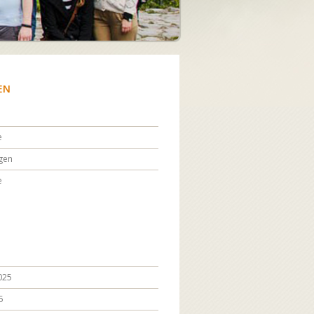
EN
e
gen
e
025
5