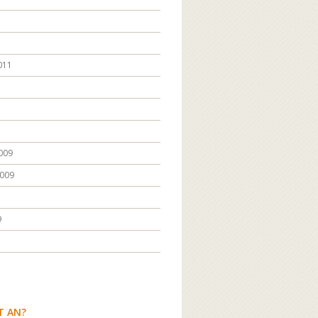
011
009
009
9
T AN?